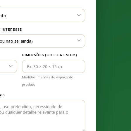
A
 INTERESSE
DIMENSÕES (C × L × A EM CM)
Medidas internas do espaço do
produto
AIS