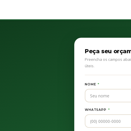
Peça seu orça
Preencha os campos abai
úteis.
NOME
*
WHATSAPP
*